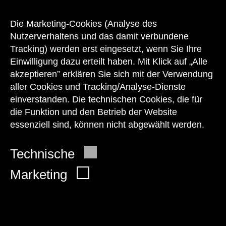
Unser Team steht Ihnen
zu den Öffnungszeiten des Museums
Die Marketing-Cookies (Analyse des
auch telefonisch zur Verfügung:
Nutzerverhaltens und das damit verbundene
Tracking) werden erst eingesetzt, wenn Sie Ihre
+43 1 505 87 47 85173
Einwilligung dazu erteilt haben. Mit Klick auf „Alle
akzeptieren” erklären Sie sich mit der Verwendung
service@wienmuseum.at
aller Cookies und Tracking/Analyse-Dienste
einverstanden. Die technischen Cookies, die für
die Funktion und den Betrieb der Website
essenziell sind, können nicht abgewählt werden.
© 2026 Wien Museum
Technische
Marketing