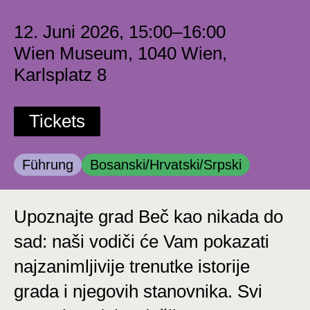
12. Juni 2026, 15:00–16:00
Wien Museum, 1040 Wien,
Karlsplatz 8
Tickets
Kategorie:
Kategorie:
Führung
Bosanski/Hrvatski/Srpski
Upoznajte grad Beč kao nikada do
sad: naši vodiči će Vam pokazati
najzanimljivije trenutke istorije
grada i njegovih stanovnika. Svi