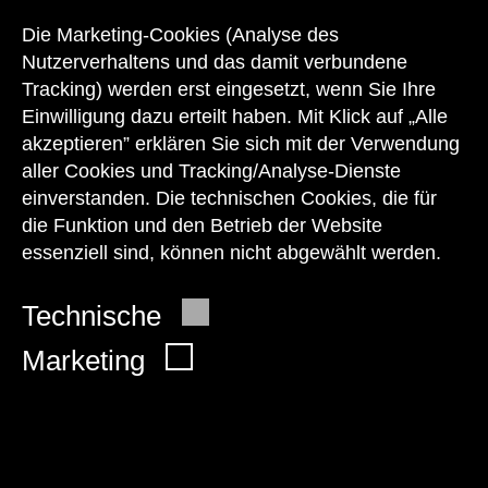
Unser Team steht Ihnen
zu den Öffnungszeiten des Museums
Die Marketing-Cookies (Analyse des
auch telefonisch zur Verfügung:
Nutzerverhaltens und das damit verbundene
Tracking) werden erst eingesetzt, wenn Sie Ihre
+43 1 505 87 47 85173
Einwilligung dazu erteilt haben. Mit Klick auf „Alle
akzeptieren” erklären Sie sich mit der Verwendung
service@wienmuseum.at
aller Cookies und Tracking/Analyse-Dienste
einverstanden. Die technischen Cookies, die für
die Funktion und den Betrieb der Website
essenziell sind, können nicht abgewählt werden.
© 2026 Wien Museum
Technische
Marketing