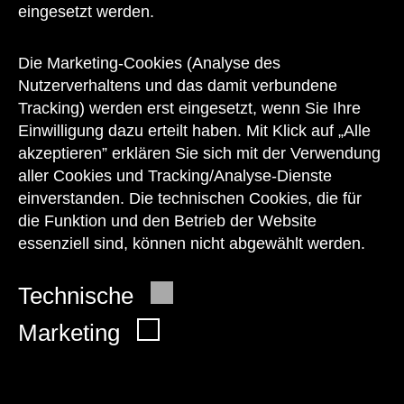
eingesetzt werden.
Unser Team steht Ihnen
zu den Öffnungszeiten des Museums
Die Marketing-Cookies (Analyse des
auch telefonisch zur Verfügung:
Nutzerverhaltens und das damit verbundene
Tracking) werden erst eingesetzt, wenn Sie Ihre
+43 1 505 87 47 85173
Einwilligung dazu erteilt haben. Mit Klick auf „Alle
akzeptieren” erklären Sie sich mit der Verwendung
service@wienmuseum.at
aller Cookies und Tracking/Analyse-Dienste
einverstanden. Die technischen Cookies, die für
die Funktion und den Betrieb der Website
essenziell sind, können nicht abgewählt werden.
© 2026 Wien Museum
Technische
Marketing