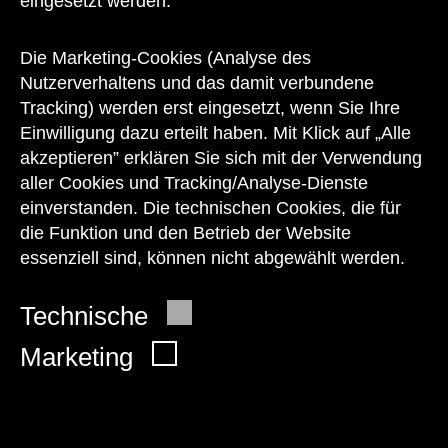
eingesetzt werden.
Unser Team steht Ihnen
zu den Öffnungszeiten des Museums
Die Marketing-Cookies (Analyse des
auch telefonisch zur Verfügung:
Nutzerverhaltens und das damit verbundene
Tracking) werden erst eingesetzt, wenn Sie Ihre
+43 1 505 87 47 85173
Einwilligung dazu erteilt haben. Mit Klick auf „Alle
akzeptieren” erklären Sie sich mit der Verwendung
service@wienmuseum.at
aller Cookies und Tracking/Analyse-Dienste
einverstanden. Die technischen Cookies, die für
die Funktion und den Betrieb der Website
essenziell sind, können nicht abgewählt werden.
© 2026 Wien Museum
Technische
Marketing