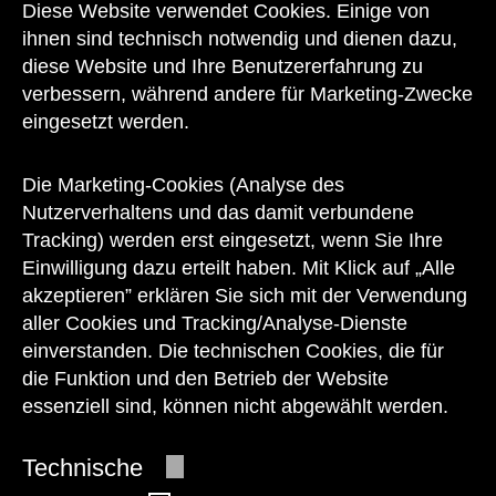
Kontakt
Diese Website verwendet Cookies. Einige von
ihnen sind technisch notwendig und dienen dazu,
diese Website und Ihre Benutzererfahrung zu
verbessern, während andere für Marketing-Zwecke
eingesetzt werden.
Unser Team steht Ihnen
zu den Öffnungszeiten des Museums
Die Marketing-Cookies (Analyse des
auch telefonisch zur Verfügung:
Nutzerverhaltens und das damit verbundene
Tracking) werden erst eingesetzt, wenn Sie Ihre
+43 1 505 87 47 85173
Einwilligung dazu erteilt haben. Mit Klick auf „Alle
akzeptieren” erklären Sie sich mit der Verwendung
service@wienmuseum.at
aller Cookies und Tracking/Analyse-Dienste
einverstanden. Die technischen Cookies, die für
die Funktion und den Betrieb der Website
essenziell sind, können nicht abgewählt werden.
© 2026 Wien Museum
Technische