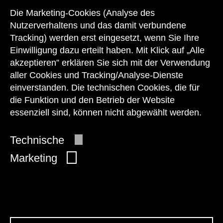
zu den Öffnungszeiten des Museums
Die Marketing-Cookies (Analyse des
auch telefonisch zur Verfügung:
Nutzerverhaltens und das damit verbundene
Tracking) werden erst eingesetzt, wenn Sie Ihre
+43 1 505 87 47 85173
Einwilligung dazu erteilt haben. Mit Klick auf „Alle
akzeptieren” erklären Sie sich mit der Verwendung
service@wienmuseum.at
aller Cookies und Tracking/Analyse-Dienste
einverstanden. Die technischen Cookies, die für
die Funktion und den Betrieb der Website
essenziell sind, können nicht abgewählt werden.
© 2026 Wien Museum
Technische
Marketing