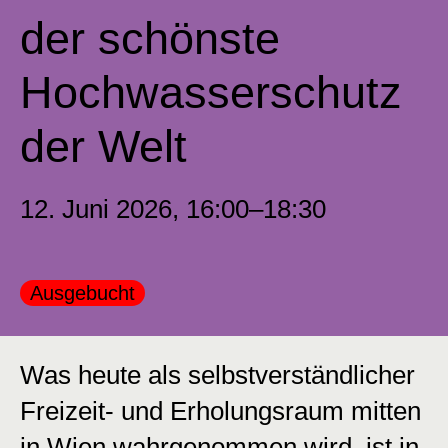
der schönste
Hochwasserschutz
der Welt
12. Juni 2026, 16:00–18:30
Kategorie:
Ausgebucht
Was heute als selbstverständlicher
Freizeit- und Erholungsraum mitten
in Wien wahrgenommen wird, ist in