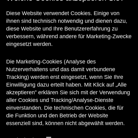
Kontakt
Diese Website verwendet Cookies. Einige von
ihnen sind technisch notwendig und dienen dazu,
diese Website und Ihre Benutzererfahrung zu
verbessern, während andere für Marketing-Zwecke
eingesetzt werden.
Unser Team steht Ihnen
zu den Öffnungszeiten des Museums
Die Marketing-Cookies (Analyse des
auch telefonisch zur Verfügung:
Nutzerverhaltens und das damit verbundene
Tracking) werden erst eingesetzt, wenn Sie Ihre
+43 1 505 87 47 85173
Einwilligung dazu erteilt haben. Mit Klick auf „Alle
akzeptieren” erklären Sie sich mit der Verwendung
service@wienmuseum.at
aller Cookies und Tracking/Analyse-Dienste
einverstanden. Die technischen Cookies, die für
die Funktion und den Betrieb der Website
essenziell sind, können nicht abgewählt werden.
© 2026 Wien Museum