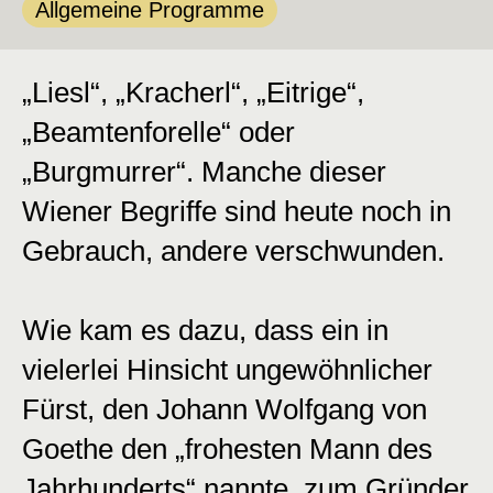
Kategorie:
Allgemeine Programme
„Liesl“, „Kracherl“, „Eitrige“,
„Beamtenforelle“ oder
„Burgmurrer“. Manche dieser
Wiener Begriffe sind heute noch in
Gebrauch, andere verschwunden.
Wie kam es dazu, dass ein in
vielerlei Hinsicht ungewöhnlicher
Fürst, den Johann Wolfgang von
Goethe den „frohesten Mann des
Jahrhunderts“ nannte, zum Gründer