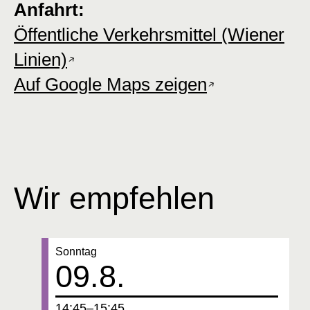
Anfahrt:
Öffentliche Verkehrsmittel (Wiener
Linien)
Auf Google Maps zeigen
Wir empfehlen
Datum:
Sonntag
09.8.
um
14:45–15:45