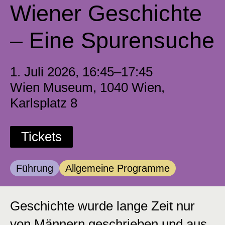
Wiener Geschichte
– Eine Spurensuche
1. Juli 2026, 16:45–17:45
Wien Museum, 1040 Wien,
Karlsplatz 8
Tickets
Kategorie:
Kategorie:
Führung
Allgemeine Programme
Geschichte wurde lange Zeit nur
von Männern geschrieben und aus