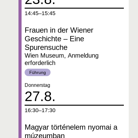
um
14:45–15:45
Frauen in der Wiener
Geschichte – Eine
Spurensuche
Wien Museum, Anmeldung
erforderlich
Kategorie:
Führung
Datum:
Donnerstag
27.8.
um
16:30–17:30
Magyar történelem nyomai a
múzeumban