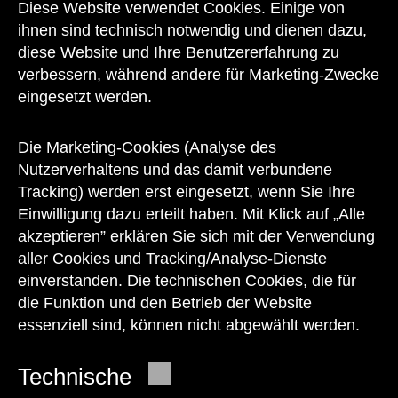
Diese Website verwendet Cookies. Einige von
Kontakt
ihnen sind technisch notwendig und dienen dazu,
diese Website und Ihre Benutzererfahrung zu
verbessern, während andere für Marketing-Zwecke
eingesetzt werden.
Unser Team steht Ihnen
zu den Öffnungszeiten des Museums
Die Marketing-Cookies (Analyse des
auch telefonisch zur Verfügung:
Nutzerverhaltens und das damit verbundene
Tracking) werden erst eingesetzt, wenn Sie Ihre
+43 1 505 87 47 85173
Einwilligung dazu erteilt haben. Mit Klick auf „Alle
akzeptieren” erklären Sie sich mit der Verwendung
service@wienmuseum.at
aller Cookies und Tracking/Analyse-Dienste
einverstanden. Die technischen Cookies, die für
die Funktion und den Betrieb der Website
essenziell sind, können nicht abgewählt werden.
© 2026 Wien Museum
Technische