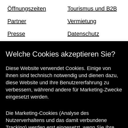
Öffnungszeiten
Tourismus und B2B
Partner
Vermietung
Presse
Datenschutz
Offene Stellen
Impressum und AGB
Welche Cookies akzeptieren Sie?
Diese Website verwendet Cookies. Einige von
Kontakt
ihnen sind technisch notwendig und dienen dazu,
diese Website und Ihre Benutzererfahrung zu
verbessern, während andere für Marketing-Zwecke
eingesetzt werden.
Unser Team steht Ihnen
zu den Öffnungszeiten des Museums
Die Marketing-Cookies (Analyse des
auch telefonisch zur Verfügung:
Nutzerverhaltens und das damit verbundene
Tracking) werden erst eingesetzt, wenn Sie Ihre