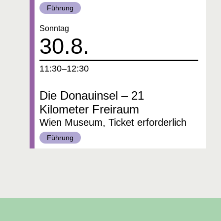
Kategorie:
Führung
Datum:
Sonntag
30.8.
um
11:30–12:30
Die Donauinsel – 21
Kilometer Freiraum
Wien Museum, Ticket erforderlich
Kategorie:
Führung