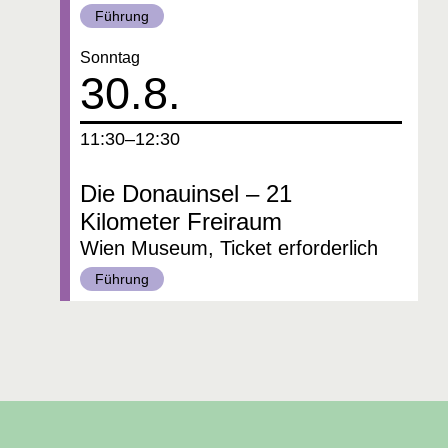
Kategorie:
Führung
Datum:
Sonntag
30.8.
um
11:30–12:30
Die Donauinsel – 21
Kilometer Freiraum
Wien Museum, Ticket erforderlich
Kategorie:
Führung