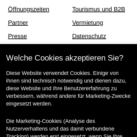
Öffnungszeiten
Tourismus und B2B
Partner
Vermietung
Presse
Datenschutz
Offene Stellen
Impressum und AGB
Welche Cookies akzeptieren Sie?
Diese Website verwendet Cookies. Einige von
Kontakt
ihnen sind technisch notwendig und dienen dazu,
diese Website und Ihre Benutzererfahrung zu
verbessern, während andere für Marketing-Zwecke
eingesetzt werden.
Unser Team steht Ihnen
zu den Öffnungszeiten des Museums
Die Marketing-Cookies (Analyse des
auch telefonisch zur Verfügung:
Nutzerverhaltens und das damit verbundene
Tracking) werden erst eingesetzt, wenn Sie Ihre