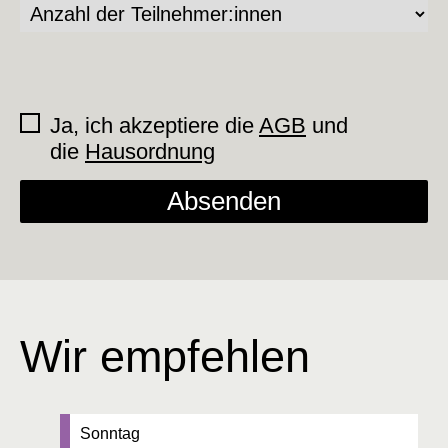
Ja, ich akzeptiere die
AGB
und
die
Hausordnung
Absenden
Wir empfehlen
Datum:
Sonntag