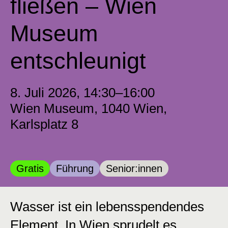
fließen – Wien
Museum
entschleunigt
8. Juli 2026, 14:30–16:00
Wien Museum, 1040 Wien,
Karlsplatz 8
Kategorie:
Kategorie:
Kategorie:
Gratis
Führung
Senior:innen
Wasser ist ein lebensspendendes
Element. In Wien sprudelt es