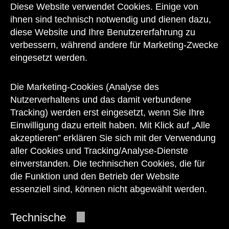
Kontakt
Diese Website verwendet Cookies. Einige von
ihnen sind technisch notwendig und dienen dazu,
diese Website und Ihre Benutzererfahrung zu
verbessern, während andere für Marketing-Zwecke
eingesetzt werden.
Unser Team steht Ihnen
zu den Öffnungszeiten des Museums
Die Marketing-Cookies (Analyse des
auch telefonisch zur Verfügung:
Nutzerverhaltens und das damit verbundene
Tracking) werden erst eingesetzt, wenn Sie Ihre
+43 1 505 87 47 85173
Einwilligung dazu erteilt haben. Mit Klick auf „Alle
akzeptieren” erklären Sie sich mit der Verwendung
service@wienmuseum.at
aller Cookies und Tracking/Analyse-Dienste
einverstanden. Die technischen Cookies, die für
die Funktion und den Betrieb der Website
essenziell sind, können nicht abgewählt werden.
© 2026 Wien Museum
Technische