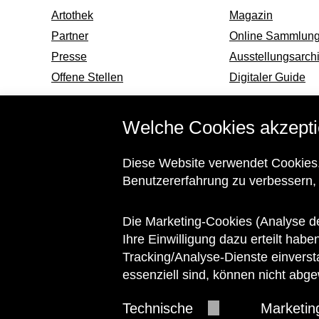
Artothek
Magazin
Partner
Online Sammlun
Presse
Ausstellungsarch
Offene Stellen
Digitaler Guide
Welche Cookies akzepti
Informationen zu ihrem barrierefreien Besuch
Diese Website verwendet Cookies.
und Barrierefreiheitserklärung
Benutzererfahrung zu verbessern,
Die Marketing-Cookies (Analyse d
© 2026 Wien Museum
Ihre Einwilligung dazu erteilt habe
Tracking/Analyse-Dienste einverst
essenziell sind, können nicht abg
Technische
Marketin