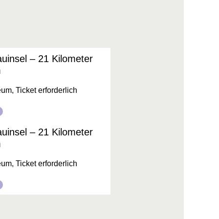
uinsel – 21 Kilometer
m
m, Ticket erforderlich
:
uinsel – 21 Kilometer
m
m, Ticket erforderlich
: