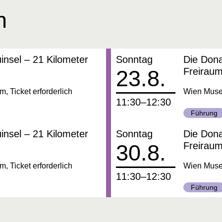
n
Datum:
insel – 21 Kilometer
Sonntag
Die Dona
23.8.
Freirau
 Ticket erforderlich
Wien Museu
um
11:30–12:30
Kategorie
Führung
Datum:
insel – 21 Kilometer
Sonntag
Die Dona
30.8.
Freirau
 Ticket erforderlich
Wien Museu
um
11:30–12:30
Kategorie
Führung