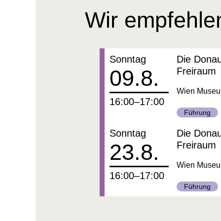
Wir empfehle
Datum:
Sonntag
Die Donau
09.8.
Freiraum
Wien Museum,
um
16:00–17:00
Kategorie:
Führung
Datum:
Sonntag
Die Donau
23.8.
Freiraum
Wien Museum,
um
16:00–17:00
Kategorie:
Führung