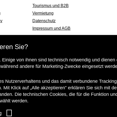
Tourismus und B2B
g
Vermietung
iv
Datenschutz
Impressum und AGB
eren Sie?
Subventionsgeber
 Einige von ihnen sind technisch notwendig und dienen 
 während andere für Marketing-Zwecke eingesetzt werde
es Nutzerverhaltens und das damit verbundene Tracking)
n. Mit Klick auf „Alle akzeptieren” erklären Sie sich mit
anden. Die technischen Cookies, die für die Funktion un
ewählt werden.
g