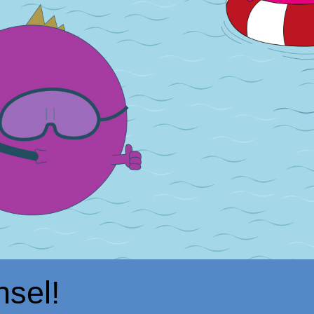
nsel!