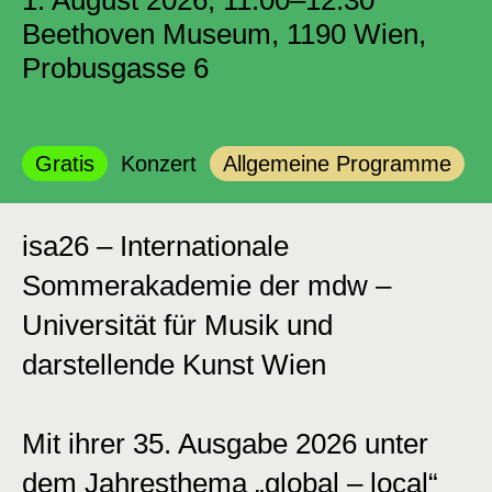
1. August 2026, 11:00–12:30
Beethoven Museum, 1190 Wien,
Probusgasse 6
Kategorie:
Kategorie:
Kategorie:
Gratis
Konzert
Allgemeine Programme
isa26 – Internationale
Sommerakademie der mdw –
Universität für Musik und
darstellende Kunst Wien
Mit ihrer 35. Ausgabe 2026 unter
dem Jahresthema „global – local“