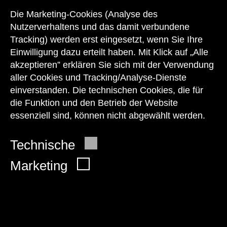
Unser Team steht Ihnen
zu den Öffnungszeiten des Museums
Die Marketing-Cookies (Analyse des
auch telefonisch zur Verfügung:
Nutzerverhaltens und das damit verbundene
Tracking) werden erst eingesetzt, wenn Sie Ihre
+43 1 505 87 47 85173
Einwilligung dazu erteilt haben. Mit Klick auf „Alle
akzeptieren” erklären Sie sich mit der Verwendung
service@wienmuseum.at
aller Cookies und Tracking/Analyse-Dienste
einverstanden. Die technischen Cookies, die für
die Funktion und den Betrieb der Website
essenziell sind, können nicht abgewählt werden.
© 2026 Wien Museum
Technische
Marketing