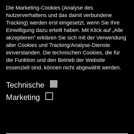
zu den Öffnungszeiten des Museums
Die Marketing-Cookies (Analyse des
auch telefonisch zur Verfügung:
Nutzerverhaltens und das damit verbundene
Tracking) werden erst eingesetzt, wenn Sie Ihre
+43 1 505 87 47 85173
Einwilligung dazu erteilt haben. Mit Klick auf „Alle
akzeptieren” erklären Sie sich mit der Verwendung
service@wienmuseum.at
aller Cookies und Tracking/Analyse-Dienste
einverstanden. Die technischen Cookies, die für
die Funktion und den Betrieb der Website
essenziell sind, können nicht abgewählt werden.
© 2026 Wien Museum
Technische
Marketing