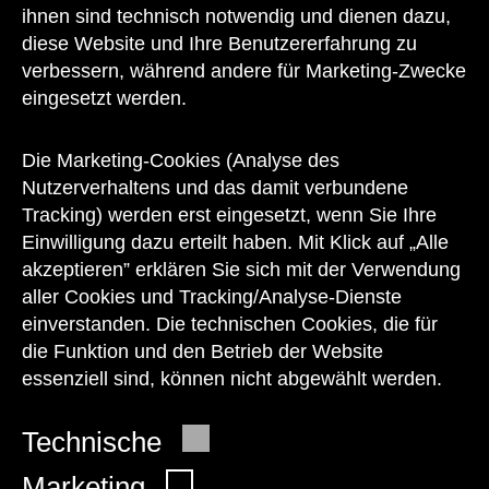
Kontakt
ihnen sind technisch notwendig und dienen dazu,
diese Website und Ihre Benutzererfahrung zu
verbessern, während andere für Marketing-Zwecke
eingesetzt werden.
Unser Team steht Ihnen
zu den Öffnungszeiten des Museums
Die Marketing-Cookies (Analyse des
auch telefonisch zur Verfügung:
Nutzerverhaltens und das damit verbundene
Tracking) werden erst eingesetzt, wenn Sie Ihre
+43 1 505 87 47 85173
Einwilligung dazu erteilt haben. Mit Klick auf „Alle
akzeptieren” erklären Sie sich mit der Verwendung
service@wienmuseum.at
aller Cookies und Tracking/Analyse-Dienste
einverstanden. Die technischen Cookies, die für
die Funktion und den Betrieb der Website
essenziell sind, können nicht abgewählt werden.
© 2026 Wien Museum
Technische
Marketing