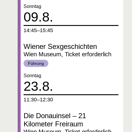
Datum:
Sonntag
09.8.
um
14:45–15:45
Wiener Sexgeschichten
Wien Museum, Ticket erforderlich
Kategorie:
Führung
Datum:
Sonntag
23.8.
um
11:30–12:30
Die Donauinsel – 21
Kilometer Freiraum
Wien Museum, Ticket erforderlich