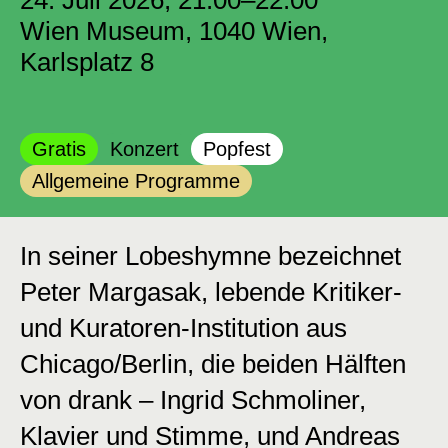
24. Juli 2026, 21:00–22:00
Wien Museum, 1040 Wien,
Karlsplatz 8
Kategorie:
Kategorie:
Kategorie:
Gratis
Konzert
Popfest
Kategorie:
Allgemeine Programme
In seiner Lobeshymne bezeichnet
Peter Margasak, lebende Kritiker-
und Kuratoren-Institution aus
Chicago/Berlin, die beiden Hälften
von drank – Ingrid Schmoliner,
Klavier und Stimme, und Andreas